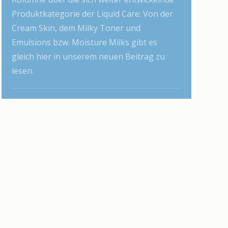
Produktkategorie der Liquid Care: Von der
Cream Skin, dem Milky Toner und
Emulsions bzw. Moisture Milks gibt es
gleich hier in unserem neuen Beitrag zu
lesen.