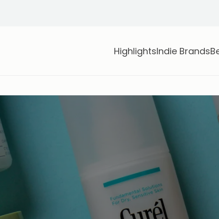
Highlights
Indie Brands
B