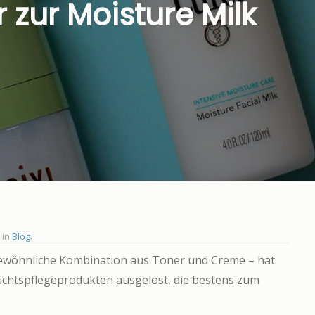
zur Moisture Milk
t in
Blog
.
gewöhnliche Kombination aus Toner und Creme – hat
sichtspflegeprodukten ausgelöst, die bestens zum