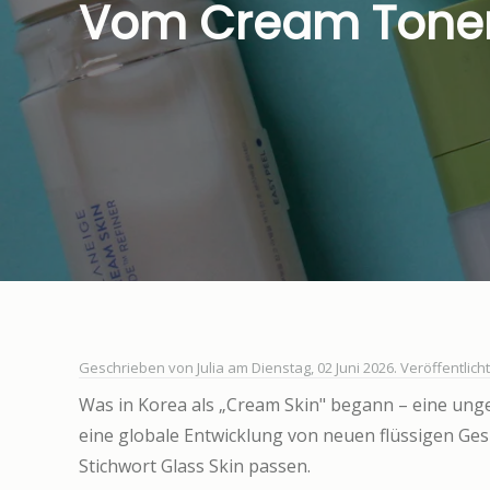
Vom Cream Toner 
Geschrieben von Julia am
Dienstag, 02 Juni 2026
. Veröffentlich
Was in Korea als „Cream Skin" begann – eine un
eine globale Entwicklung von neuen flüssigen Ge
Stichwort Glass Skin passen.