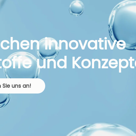
uchen innovative
toffe und Konzept
 Sie uns an!