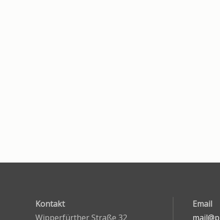
Kontakt
Email
Wipperfürther Straße 32
mail@pr