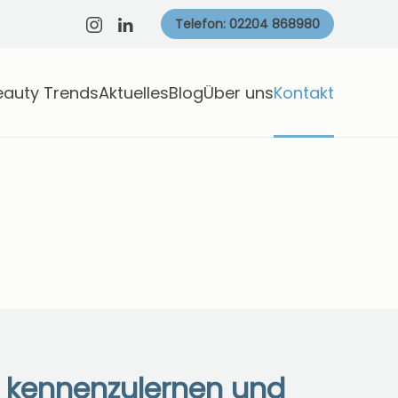
Telefon: 02204 868980
eauty Trends
Aktuelles
Blog
Über uns
Kontakt
e kennenzulernen und