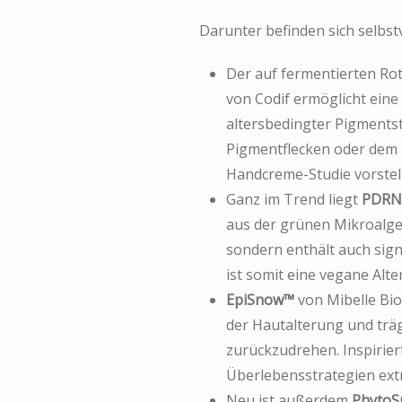
Darunter befinden sich selbst
Der auf fermentierten Ro
von Codif ermöglicht ein
altersbedingter Pigments
Pigmentflecken oder dem 
Handcreme-Studie vorstel
Ganz im Trend liegt
PDRN
aus der grünen Mikroalge C
sondern enthält auch sig
ist somit eine vegane Alt
EpiSnow™
von Mibelle Bio
der Hautalterung und träg
zurückzudrehen. Inspirier
Überlebensstrategien ext
Neu ist außerdem
PhytoS