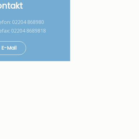
ontakt
efon: 02204 868980
efax: 02204 8689818
E-Mail