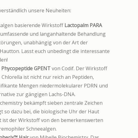
verständlich unsere Neuheiten:
talgen basierende Wirkstoff
Lactopalm PARA
e umfassende und langanhaltende Behandlung
törungen, unabhängig von der Art der
Hautton. Lasst euch unbedingt die interessante
len!
 Phycopeptide GPENT
von Codif. Der Wirkstoff
hlorella ist nicht nur reich an Peptiden,
nifikante Mengen niedermolekularer PDRN und
ernative zur gängigen Lachs-DNA.
chemistry bekämpft sieben zentrale Zeichen
t so dazu bei, die biologische Uhr der Haut
t ist der Wirkstoff von den bemerkenswerten
remophiler Schneealgen.
pherix™ Hair
von Mibelle Biochemistry. Das