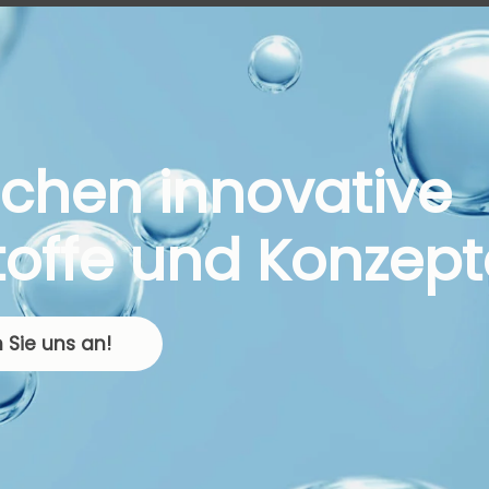
uchen innovative
toffe und Konzept
 Sie uns an!