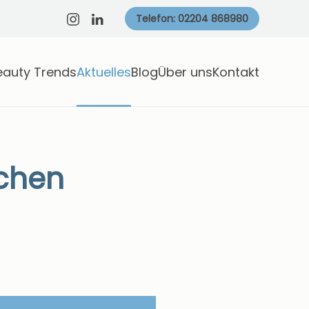
Telefon: 02204 868980
eauty Trends
Aktuelles
Blog
Über uns
Kontakt
nchen